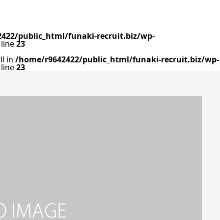
422/public_html/funaki-recruit.biz/wp-
line
23
ll in
/home/r9642422/public_html/funaki-recruit.biz/wp-
line
23