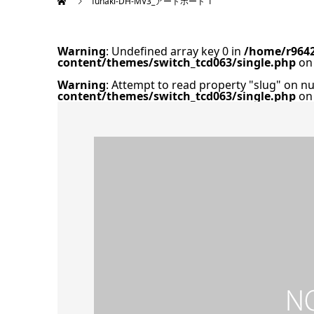
funaki-DH-MV3_アートボード 1
Warning
: Undefined array key 0 in
/home/r9642
content/themes/switch_tcd063/single.php
on 
Warning
: Attempt to read property "slug" on nu
content/themes/switch_tcd063/single.php
on 